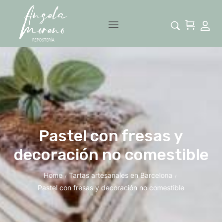
Pastel con fresas y
decoración no comestible
Home
Tartas artesanales en Barcelona
/
/
Pastel con fresas y decoración no comestible