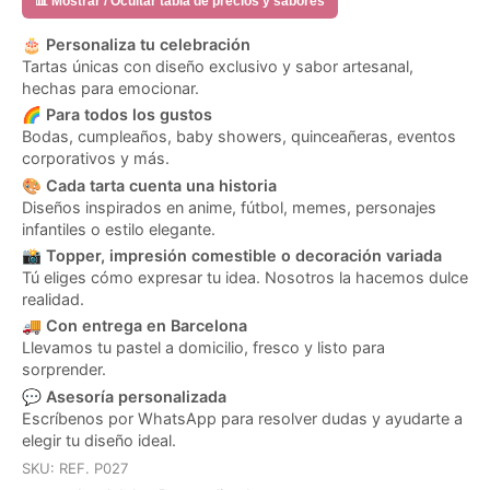
📊 Mostrar / Ocultar tabla de precios y sabores
🎂
Personaliza tu celebración
Tartas únicas con diseño exclusivo y sabor artesanal,
hechas para emocionar.
🌈
Para todos los gustos
Bodas, cumpleaños, baby showers, quinceañeras, eventos
corporativos y más.
🎨
Cada tarta cuenta una historia
Diseños inspirados en anime, fútbol, memes, personajes
infantiles o estilo elegante.
📸
Topper, impresión comestible o decoración variada
Tú eliges cómo expresar tu idea. Nosotros la hacemos dulce
realidad.
🚚
Con entrega en Barcelona
Llevamos tu pastel a domicilio, fresco y listo para
sorprender.
💬
Asesoría personalizada
Escríbenos por WhatsApp para resolver dudas y ayudarte a
elegir tu diseño ideal.
SKU:
REF. P027