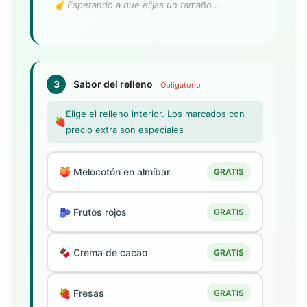
☝️ Esperando a que elijas un tamaño...
3
Sabor del relleno
Obligatorio
Elige el relleno interior. Los marcados con
🍓
precio extra son especiales
🍑 Melocotón en almíbar
GRATIS
🫐 Frutos rojos
GRATIS
🍫 Crema de cacao
GRATIS
🍓 Fresas
GRATIS