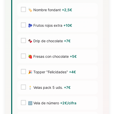
🏷️ Nombre fondant
+2,5€
🫐 Frutos rojos extra
+10€
🍫 Drip de chocolate
+7€
🍓 Fresas con chocolate
+5€
🎉 Topper "Felicidades"
+4€
🕯️ Velas pack 5 uds.
+7€
🔢 Vela de número
+2€/cifra