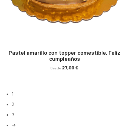
Pastel amarillo con topper comestible, Feliz
cumpleaños
27,00
€
Desde
1
2
3
→