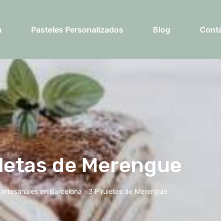
a
Pasteles Personalizados
Blog
Cont
uletas de Merengue
 artesanales en Barcelona
3 Piruletas de Merengue
/