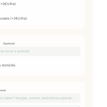
+2€/cifra)
olate (+2€/cifra)
?
Opcional
eres envío a domicilio
 domicilio
onal
saber? Alergias, colores, dedicatoria especial...