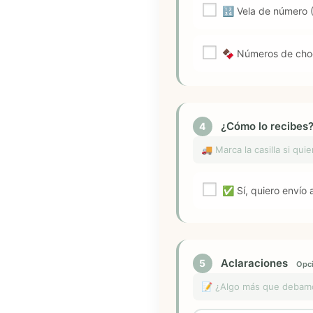
🔢 Vela de número (
🍫 Números de choc
¿Cómo lo recibes
4
🚚 Marca la casilla si qui
✅ Sí, quiero envío a
Aclaraciones
5
Opci
📝 ¿Algo más que debamos 