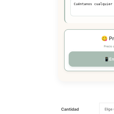
😋 P
Precio 
📲 En
Cantidad