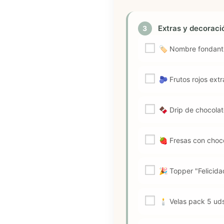
Extras y decorac
3
🏷️ Nombre fondant
🫐 Frutos rojos ext
🍫 Drip de chocolat
🍓 Fresas con choc
🎉 Topper "Felicida
🕯️ Velas pack 5 ud