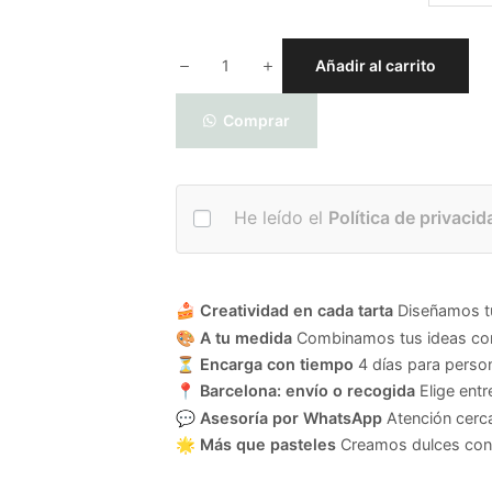
Añadir al carrito
Comprar
He leído el
Política de privacid
🍰
Creatividad en cada tarta
Diseñamos tu 
🎨
A tu medida
Combinamos tus ideas con 
⏳
Encarga con tiempo
4 días para person
📍
Barcelona: envío o recogida
Elige entr
💬
Asesoría por WhatsApp
Atención cerca
🌟
Más que pasteles
Creamos dulces con 