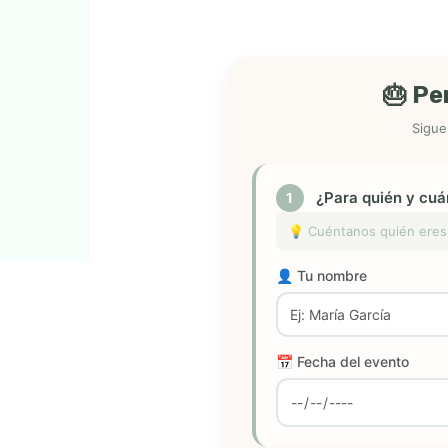
🎂 Pe
Sigue
¿Para quién y cu
1
💡 Cuéntanos quién eres 
👤 Tu nombre
📅 Fecha del evento