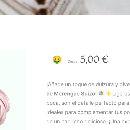
5,00
€
🤑
Desde
¡Añade un toque de dulzura y div
de Merengue Suizo
! 🍭✨ Ligeras,
boca, son el detalle perfecto para
Ideales para complementar tus po
de un capricho delicioso. ¡Una ex