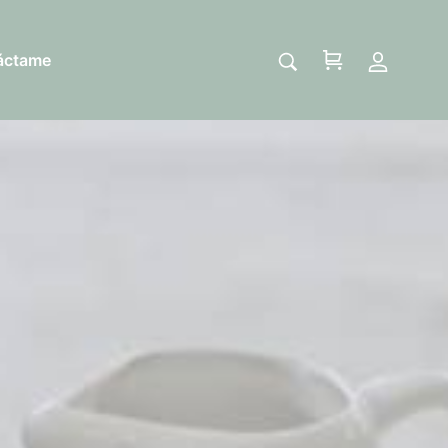
áctame