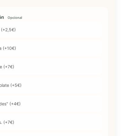
ión
Opcional
 (+2,5€)
ra (+10€)
e (+7€)
olate (+5€)
des" (+4€)
s. (+7€)