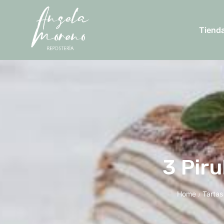
Tiend
3 Pir
Home
Tartas
/