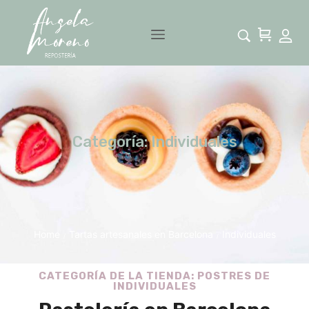
Categoría: Individuales
Home
Tartas artesanales en Barcelona
Individuales
/
/
CATEGORÍA DE LA TIENDA: POSTRES DE
INDIVIDUALES