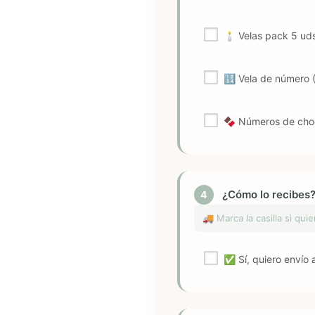
🕯️ Velas pack 5 ud
🔢 Vela de número (
🍫 Números de choc
¿Cómo lo recibes
4
🚚 Marca la casilla si qui
✅ Sí, quiero envío a