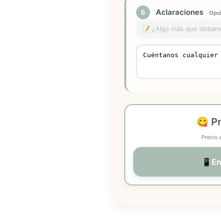
Aclaraciones
5
Opci
📝 ¿Algo más que debamos 
😋 P
Precio 
📲 En