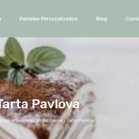
a
Pasteles Personalizados
Blog
Cont
Tarta Pavlova
artas artesanales en Barcelona
Tarta Pavlova
/