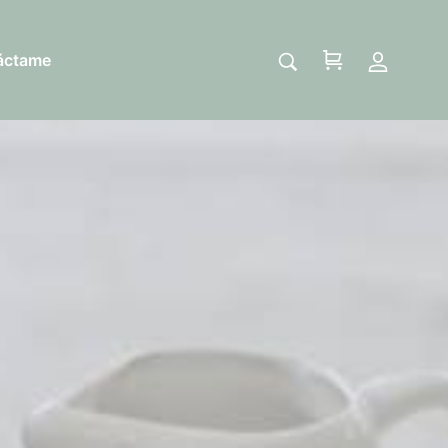
áctame