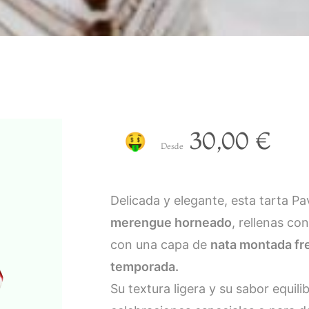
30,00
€
🤑
Desde
Delicada y elegante, esta tarta P
merengue horneado
, rellenas co
con una capa de
nata montada fr
temporada.
Su textura ligera y su sabor equili