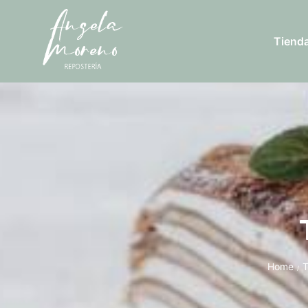
Tiend
Home
T
/