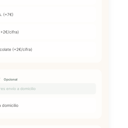
s. (+7€)
+2€/cifra)
olate (+2€/cifra)
?
Opcional
eres envío a domicilio
 domicilio