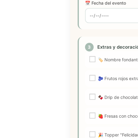
📅 Fecha del evento
Extras y decorac
3
🏷️ Nombre fondant
🫐 Frutos rojos ext
🍫 Drip de chocolat
🍓 Fresas con choc
🎉 Topper "Felicida