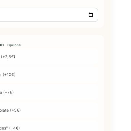
ión
Opcional
 (+2,5€)
ra (+10€)
e (+7€)
olate (+5€)
des" (+4€)