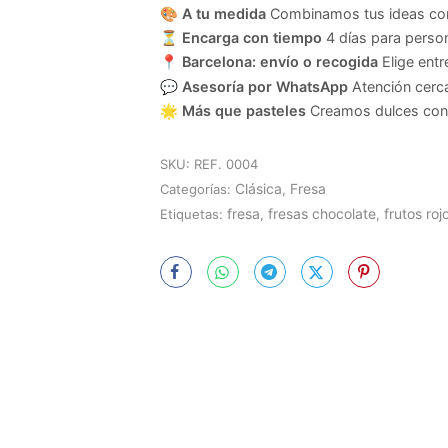
🎨
A tu medida
Combinamos tus ideas con 
⏳
Encarga con tiempo
4 días para person
📍
Barcelona: envío o recogida
Elige entr
💬
Asesoría por WhatsApp
Atención cerca
🌟
Más que pasteles
Creamos dulces con 
SKU:
REF. 0004
Clásica
Fresa
Categorías:
,
fresa
fresas chocolate
frutos roj
Etiquetas:
,
,