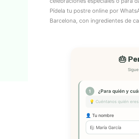
celebraciones especiales o para d
Pídela tu postre online por Whats
Barcelona, con ingredientes de ca
🎂 Pe
Sigue
¿Para quién y cu
1
💡 Cuéntanos quién eres 
👤 Tu nombre