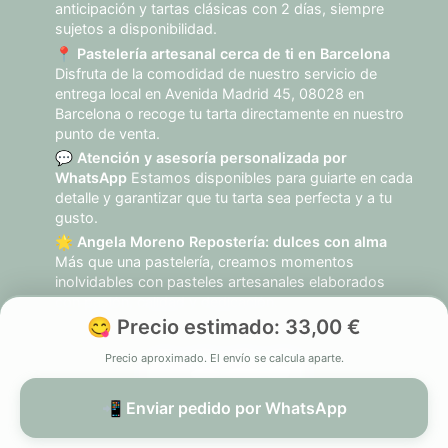
anticipación y tartas clásicas con 2 días, siempre
sujetos a disponibilidad.
📍
Pastelería artesanal cerca de ti en Barcelona
Disfruta de la comodidad de nuestro servicio de
entrega local en Avenida Madrid 45, 08028 en
Barcelona o recoge tu tarta directamente en nuestro
punto de venta.
💬
Atención y asesoría personalizada por
WhatsApp
Estamos disponibles para guiarte en cada
detalle y garantizar que tu tarta sea perfecta y a tu
gusto.
🌟
Angela Moreno Repostería: dulces con alma
Más que una pastelería, creamos momentos
inolvidables con pasteles artesanales elaborados
con pasión, calidad y dedicación.
😋 Precio estimado:
33,00 €
Precio aproximado. El envío se calcula aparte.
© 2026 Angela Moreno Pastelería. Todos los derechos
📲 Enviar pedido por WhatsApp
reservados.