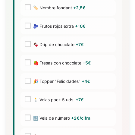
🏷️ Nombre fondant
+2,5€
🫐 Frutos rojos extra
+10€
🍫 Drip de chocolate
+7€
🍓 Fresas con chocolate
+5€
🎉 Topper "Felicidades"
+4€
🕯️ Velas pack 5 uds.
+7€
🔢 Vela de número
+2€/cifra