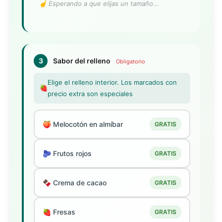
☝️ Esperando a que elijas un tamaño...
3
Sabor del relleno
Obligatorio
Elige el relleno interior. Los marcados con
🍓
precio extra son especiales
🍑 Melocotón en almíbar
GRATIS
🫐 Frutos rojos
GRATIS
🍫 Crema de cacao
GRATIS
🍓 Fresas
GRATIS