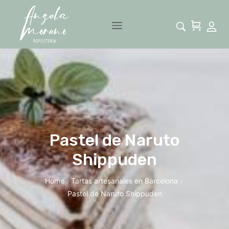
Pastel de Naruto
Shippuden
Home
Tartas artesanales en Barcelona
/
/
Pastel de Naruto Shippuden