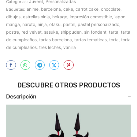
Juvenil
Personalizadas
Categorías:
,
anime
barcelona
cake
carrot cake
chocolate
Etiquetas:
,
,
,
,
,
dibujos
estrellas ninja
hokage
impresión comestible
japon
,
,
,
,
,
manga
naruto
ninja
otaku
pastel
pastel personalizado
,
,
,
,
,
,
postre
red velvet
sasuke
shippuden
sin fondant
tarta
tarta
,
,
,
,
,
,
de cumpleaños
tartas barcelona
tartas tematicas
torta
torta
,
,
,
,
de cumpleaños
tres leches
vanilla
,
,
DESCUBRE OTROS PRODUCTOS
Descripción