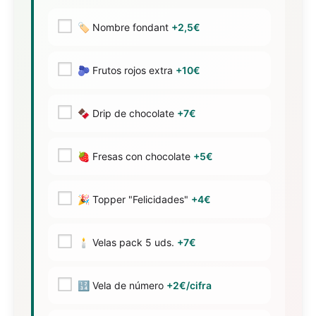
🏷️ Nombre fondant
+2,5€
🫐 Frutos rojos extra
+10€
🍫 Drip de chocolate
+7€
🍓 Fresas con chocolate
+5€
🎉 Topper "Felicidades"
+4€
🕯️ Velas pack 5 uds.
+7€
🔢 Vela de número
+2€/cifra