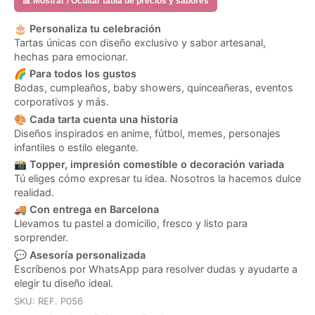
📊 Mostrar / Ocultar tabla de precios y sabores
🎂
Personaliza tu celebración
Tartas únicas con diseño exclusivo y sabor artesanal,
hechas para emocionar.
🌈
Para todos los gustos
Bodas, cumpleaños, baby showers, quinceañeras, eventos
corporativos y más.
🎨
Cada tarta cuenta una historia
Diseños inspirados en anime, fútbol, memes, personajes
infantiles o estilo elegante.
📸
Topper, impresión comestible o decoración variada
Tú eliges cómo expresar tu idea. Nosotros la hacemos dulce
realidad.
🚚
Con entrega en Barcelona
Llevamos tu pastel a domicilio, fresco y listo para
sorprender.
💬
Asesoría personalizada
Escríbenos por WhatsApp para resolver dudas y ayudarte a
elegir tu diseño ideal.
SKU:
REF. P056