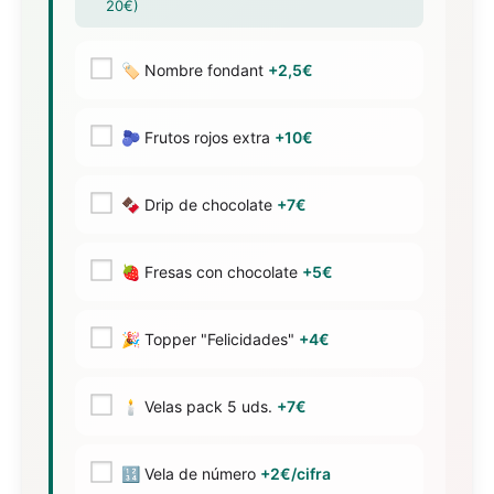
20€)
🏷️ Nombre fondant
+2,5€
🫐 Frutos rojos extra
+10€
🍫 Drip de chocolate
+7€
🍓 Fresas con chocolate
+5€
🎉 Topper "Felicidades"
+4€
🕯️ Velas pack 5 uds.
+7€
🔢 Vela de número
+2€/cifra