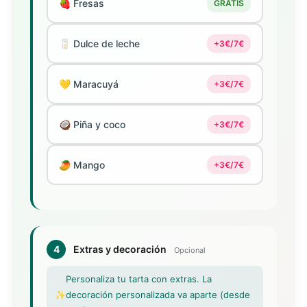
🍓 Fresas
GRATIS
🥛 Dulce de leche
+3€/7€
💛 Maracuyá
+3€/7€
🥥 Piña y coco
+3€/7€
🥭 Mango
+3€/7€
4
Extras y decoración
Opcional
Personaliza tu tarta con extras. La
✨
decoración personalizada va aparte (desde