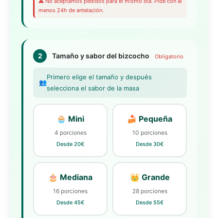
⚠️ No aceptamos pedidos para el mismo día. Pide con al
menos 24h de antelación.
2
Tamaño y sabor del bizcocho
Obligatorio
Primero elige el tamaño y después
👥
selecciona el sabor de la masa
🧁 Mini
🍰 Pequeña
4 porciones
10 porciones
Desde 20€
Desde 30€
🎂 Mediana
👑 Grande
16 porciones
28 porciones
Desde 45€
Desde 55€