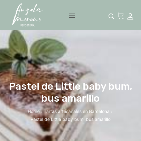
Pastel de Little baby bum,
bus amarillo
Home
Tartas artesanales en Barcelona
/
/
Pastel de Little baby bum, bus amarillo