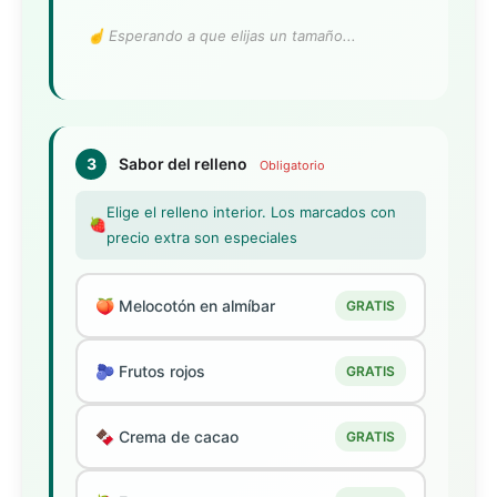
☝️ Esperando a que elijas un tamaño...
3
Sabor del relleno
Obligatorio
Elige el relleno interior. Los marcados con
🍓
precio extra son especiales
🍑 Melocotón en almíbar
GRATIS
🫐 Frutos rojos
GRATIS
🍫 Crema de cacao
GRATIS