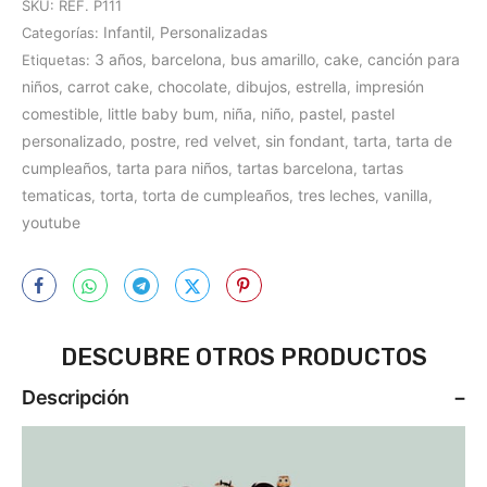
SKU:
REF. P111
Infantil
Personalizadas
Categorías:
,
3 años
barcelona
bus amarillo
cake
canción para
Etiquetas:
,
,
,
,
niños
carrot cake
chocolate
dibujos
estrella
impresión
,
,
,
,
,
comestible
little baby bum
niña
niño
pastel
pastel
,
,
,
,
,
personalizado
postre
red velvet
sin fondant
tarta
tarta de
,
,
,
,
,
cumpleaños
tarta para niños
tartas barcelona
tartas
,
,
,
tematicas
torta
torta de cumpleaños
tres leches
vanilla
,
,
,
,
,
youtube
DESCUBRE OTROS PRODUCTOS
Descripción