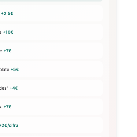
t
+2,5€
ra
+10€
te
+7€
olate
+5€
ades"
+4€
s.
+7€
+2€/cifra