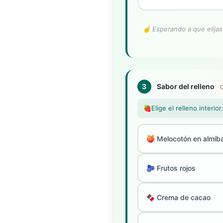
☝️ Esperando a que elijas
3
Sabor del relleno
O
🍓
Elige el relleno interi
🍑 Melocotón en almíb
🫐 Frutos rojos
🍫 Crema de cacao