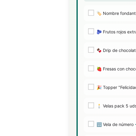
🏷️ Nombre fondan
🫐 Frutos rojos ext
🍫 Drip de chocola
🍓 Fresas con choc
🎉 Topper "Felicid
🕯️ Velas pack 5 ud
🔢 Vela de número