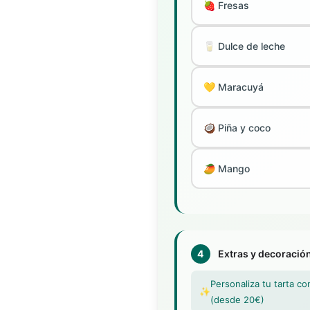
🍓 Fresas
🥛 Dulce de leche
💛 Maracuyá
🥥 Piña y coco
🥭 Mango
4
Extras y decoració
Personaliza tu tarta co
✨
(desde 20€)