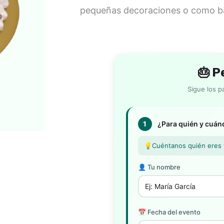
pequeñas decoraciones o como ba
🎂 P
Sigue los p
1
¿Para quién y cuá
💡
Cuéntanos quién eres y
👤 Tu nombre
📅 Fecha del evento