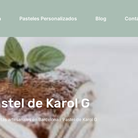
a
Pasteles Personalizados
Blog
Cont
stel de Karol G
rtas artesanales en Barcelona
Pastel de Karol G
/