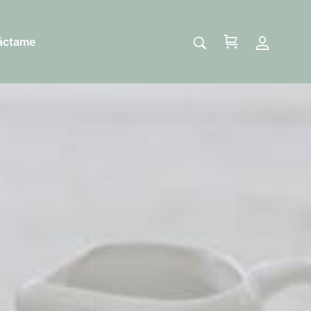
áctame