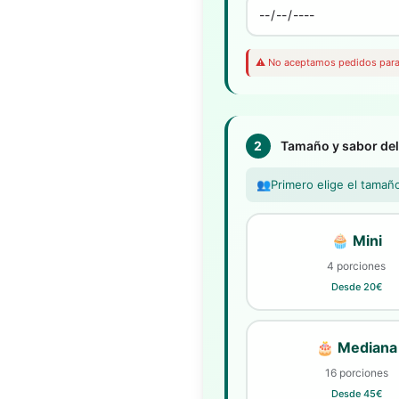
⚠️ No aceptamos pedidos para 
2
Tamaño y sabor de
👥
Primero elige el tamañ
🧁 Mini
4 porciones
Desde 20€
🎂 Mediana
16 porciones
Desde 45€