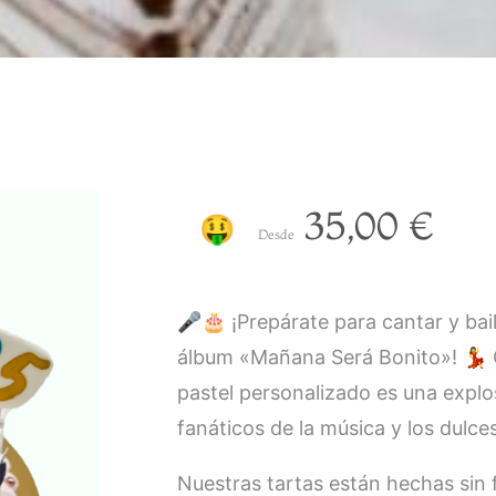
35,00
€
🤑
Desde
🎤🎂 ¡Prepárate para cantar y bail
álbum «Mañana Será Bonito»! 💃 C
pastel personalizado es una explos
fanáticos de la música y los dulces
Nuestras tartas están hechas sin f