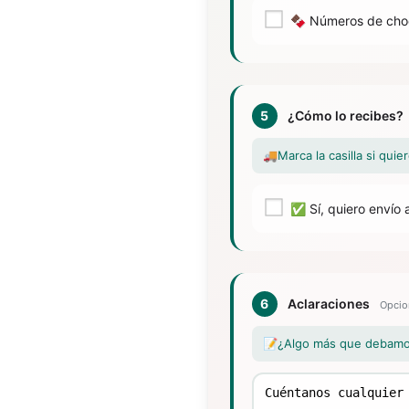
🍫 Números de cho
5
¿Cómo lo recibes?
🚚
Marca la casilla si qui
✅ Sí, quiero envío a
6
Aclaraciones
Opcio
📝
¿Algo más que debamos 