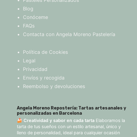
Pasteles Personalizados
Blog
Conóceme
FAQs
Contacta con Angela Moreno Pastelería
Política de Cookies
Legal
Privacidad
Envíos y recogida
Reembolso y devoluciones
Angela Moreno Repostería: Tartas artesanales y
personalizadas en Barcelona
🍰
Creatividad y sabor en cada tarta
Elaboramos la
tarta de tus sueños con un estilo artesanal, único y
lleno de personalidad, ideal para cualquier ocasión